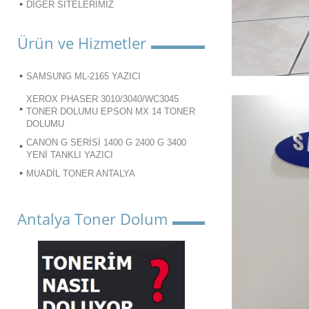
DİĞER SİTELERİMİZ
Ürün ve Hizmetler
SAMSUNG ML-2165 YAZICI
XEROX PHASER 3010/3040/WC3045
TONER DOLUMU EPSON MX 14 TONER
DOLUMU
CANON G SERİSİ 1400 G 2400 G 3400
YENİ TANKLI YAZICI
MUADİL TONER ANTALYA
Antalya Toner Dolum